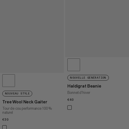
NOUVELLE GÉNÉRATION
Haldigrat Beanie
Bonnet d’hiver
NOUVEAU STYLE
€40
€40
Tree Wool Neck Gaiter
Tour de cou performance 100 %
naturel
€30
€30