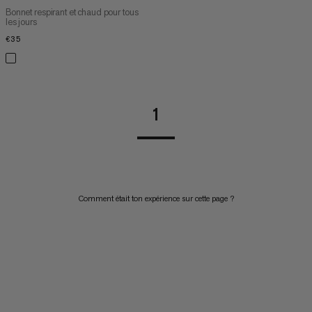
Bonnet respirant et chaud pour tous
les jours
€35
€35
1
Comment était ton expérience sur cette page ?