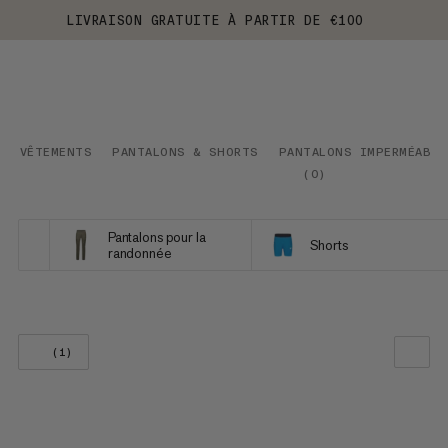
LIVRAISON GRATUITE À PARTIR DE €100
VÊTEMENTS
PANTALONS & SHORTS
PANTALONS IMPERMÉABLE
(
0
)
Pantalons pour la
Shorts
randonnée
(1)
NOTRE SELECTION
PRIX CROISSANT