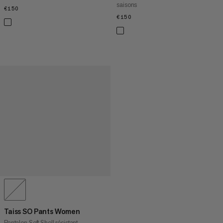
saisons
€150
€150
€150
€150
Taiss SO Pants Women
Pantalon Soft Shell résistant