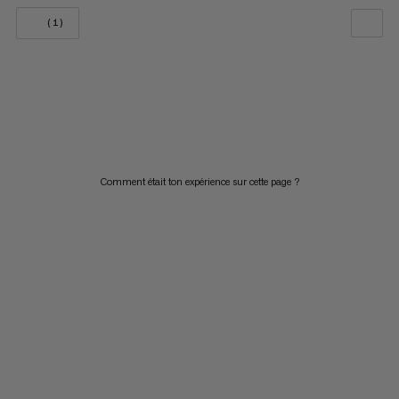
(1)
NOTRE SELECTION
PRIX CROISSANT
PRIX DÉCROISSANT
NOUVEAUTÉS
Comment était ton expérience sur cette page ?
ÉVALUATION