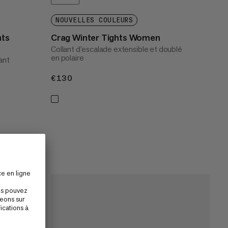
NOUVELLES COULEURS
nts
Crag Winter Tights Women
Collant d’escalade extensible et doublé
en polaire
ant
€130
€130