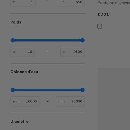
Pantalon d'alpini
€
€
€220
€220
Poids
g
g
Colonne d'eau
mm
mm
Diamètre