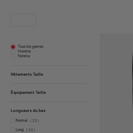
Tous les genres
Homme
Femme
Vêtements Taille
Équipement Taille
XS
(
12
)
S
(
28
)
Longueurs du bas
one size
M
(
1
)
(
29
)
2 L
L
normal
(
1
)
(
28
)
(
23
)
12 L
long
XL
(
1
)
(
27
(
14
)
)