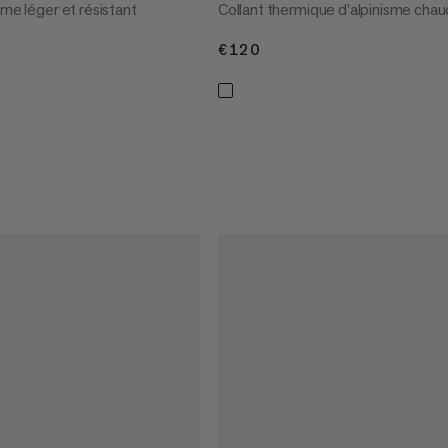
sme léger et résistant
Collant thermique d’alpinisme chau
€120
€120