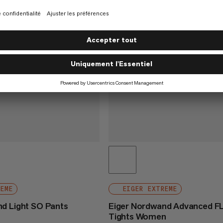
REME
EIGER EXTREME
d Light SO Pants
Eiger Nordwand Advanced F
Tights Women