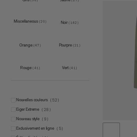
(
38
)
(
27
)
M
(
7
)
L
(
7
)
XL
(
8
)
Miscellaneous
(
20
)
Noir
(
142
)
Orange
Pourpre
(
47
)
(
21
)
7
(
1
)
8
Rouge
Vert
(
1
)
(
41
)
(
41
)
9
(
1
)
10
(
1
)
one size
(
7
)
Nouvelles couleurs
(
52
)
S-M
(
4
)
Eiger Extreme
(
28
)
L-XL
(
4
)
Nouveau style
(
9
)
Exclusivement en ligne
(
5
)