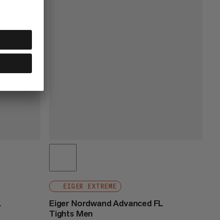
EIGER EXTREME
L
Eiger Nordwand Advanced FL
Tights Men