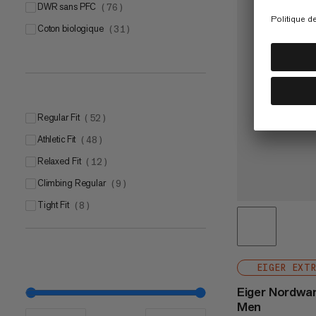
DWR sans PFC
(
76
)
Coton biologique
(
31
)
Regular Fit
(
52
)
Athletic Fit
(
48
)
Relaxed Fit
(
12
)
Climbing Regular
(
9
)
Tight Fit
(
8
)
EIGER EXT
Eiger Nordwan
Men