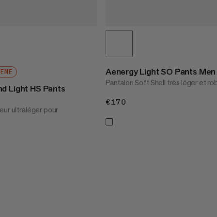
Aenergy Light SO Pants Men
REME
Pantalon Soft Shell très léger et r
d Light HS Pants
€170
€170
eur ultraléger pour