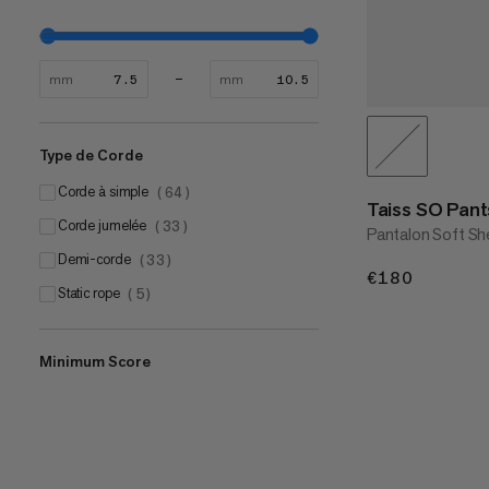
mm
mm
Type de Corde
Corde à simple
(
64
)
Taiss SO Pan
Corde jumelée
(
33
)
Pantalon Soft She
Demi-corde
(
33
)
€180
€180
Static rope
(
5
)
Minimum Score