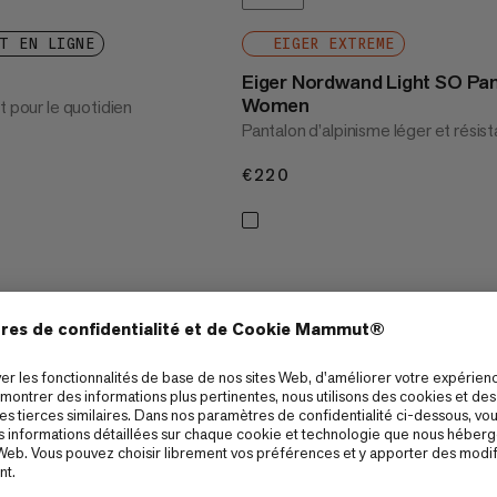
T EN LIGNE
EIGER EXTREME
Eiger Nordwand Light SO Pa
Women
t pour le quotidien
Pantalon d’alpinisme léger et résist
€220
€220