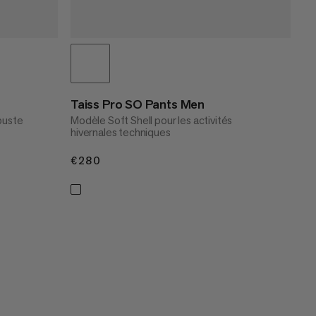
Taiss Pro SO Pants Men
obuste
Modèle Soft Shell pour les activités
hivernales techniques
€280
€280