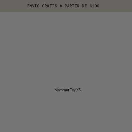
ENVÍO GRATIS A PARTIR DE €100
Mammut Toy XS