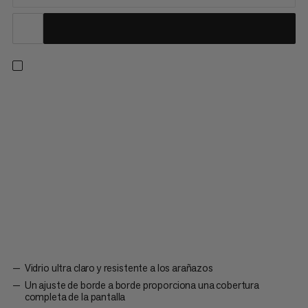
El protector de pantalla de vidrio ultra transparente y
resistente a los arañazos para el Barryvox® 2 y S2 prolonga la
vida útil y mejora la legibilidad de tu transceptor de avalanchas.
Perfectamente cortado para cubrir toda la pantalla. Aplicación
fácil y libre de burbujas. No deja ningún residuo en la pantalla
una vez retirado.
Vidrio ultra claro y resistente a los arañazos
Un ajuste de borde a borde proporciona una cobertura
completa de la pantalla