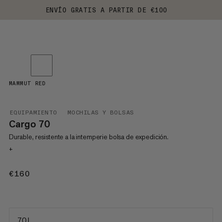
ENVÍO GRATIS A PARTIR DE €100
MAMMUT RED
EQUIPAMIENTO
MOCHILAS Y BOLSAS
Cargo 70
Durable, resistente a la intemperie bolsa de expedición.
+
€160
€160
70 L