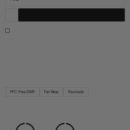
Un bolso de lona construido con máxima durabilidad en mente.
La parte superior está hecha con poliéster ripstop de 900
deniers resistente al agua diseñado para resistir un manejo
brusco y proteger tu equipo de la precipitación. Un fondo
impermeable soldado de 1000 deniers proporciona
protección...
PFC-Free DWR
Fair Wear
Reciclado