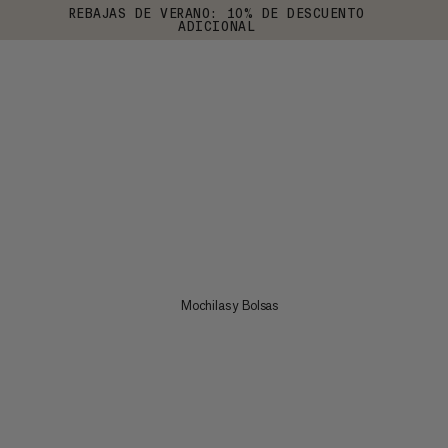
REBAJAS DE VERANO: 10% DE DESCUENTO
ADICIONAL
Mochilas y Bolsas