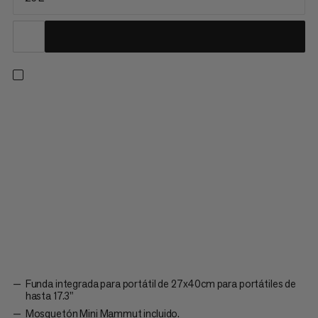
La mochila de alta gama que rinde homenaje a nuestra
herencia Mammut. La Mammut Daypack 25 cuenta con una
hebilla ancha y un diseño lineal. El año de fundación de Mammut
está marcado en la parte trasera, el interior presenta un forro
con estampado de montañas. Un mini mosquetón Mammut
representa la...
Funda integrada para portátil de 27x40cm para portátiles de
hasta 17.3"
Mosquetón Mini Mammut incluido.