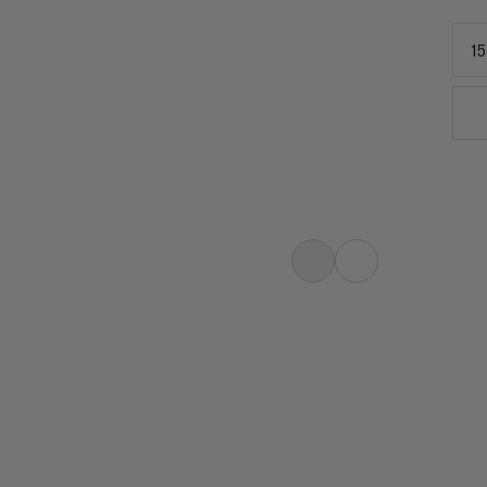
15
es alpinas, la más pequeña de la
urabilidad excepcional en el ajuste
 running. Repelente al agua y
 completa Trion fue desarrollada con