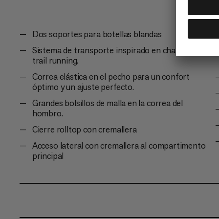
Dos soportes para botellas blandas
Sistema de transporte inspirado en chalecos de
trail running.
Correa elástica en el pecho para un confort
óptimo y un ajuste perfecto.
Grandes bolsillos de malla en la correa del
hombro.
Cierre rolltop con cremallera
Acceso lateral con cremallera al compartimento
principal