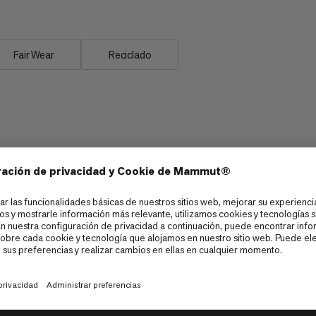
Fair Wear
Reciclado
ng Carrera de mo
Senderismo rápido
6/6
mo