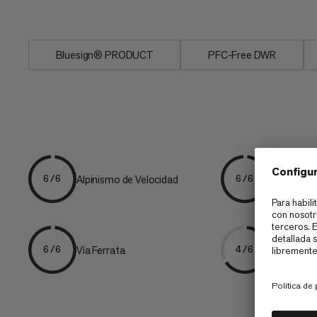
los...
Bluesign® PRODUCT
PFC-Free DWR
Trailrunni
Alpinismo de Velocidad
6/6
6/6
ntaña
Vía Ferrata
Senderis
6/6
4/6