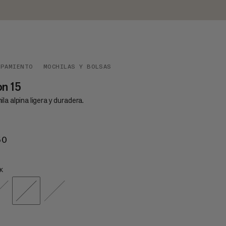
IPAMIENTO
MOCHILAS Y BOLSAS
on 15
la alpina ligera y duradera.
50
€150
K