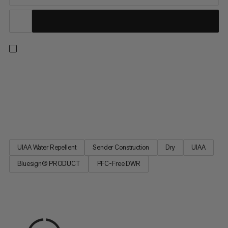
Una cuerda doble extremadamente ligera para escalada en
hielo, escalada mixta, alpinismo, escalada multipitch y alpina. Un
acabado seco libre de PFC repele la suciedad y el agua para
una efectividad duradera. Con una funda flexible hecha de hilos
de alta calidad, esta cuerda de 7.5 mm ofrece un...
UIAA Water Repellent
Sender Construction
Dry
UIAA
Bluesign® PRODUCT
PFC-Free DWR