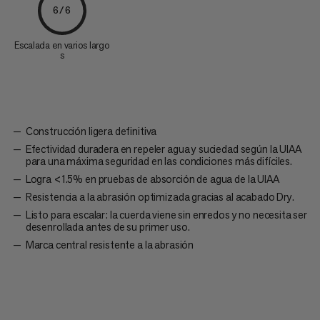
6/6
Escalada en varios largo
s
Construcción ligera definitiva
Efectividad duradera en repeler agua y suciedad según la UIAA
para una máxima seguridad en las condiciones más difíciles.
Logra <1.5% en pruebas de absorción de agua de la UIAA
Resistencia a la abrasión optimizada gracias al acabado Dry.
Listo para escalar: la cuerda viene sin enredos y no necesita ser
desenrollada antes de su primer uso.
Marca central resistente a la abrasión