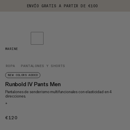
ENVÍO GRATIS A PARTIR DE €100
MARINE
ROPA
PANTALONES Y SHORTS
NEW COLORS ADDED
Runbold IV Pants Men
Pantalones de senderismo multifuncionales con elasticidad en 4
direcciones.
+
€120
€120