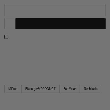
De nuestra colección de best sellers, estos pantalones de
senderismo brindan comodidad con todas las características
prácticas que necesitas en el camino. Estos pantalones
cuentan con estiramiento en 4 direcciones para libertad de
movimiento en caminatas cuesta arriba y a través de terrenos
alpinos....
MiDori
Bluesign® PRODUCT
Fair Wear
Reciclado