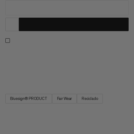
Una camiseta de escalada que te lleva del gimnasio a las rocas.
La mezcla transpirable de cáñamo resistente al olor, poliéster
reciclado de secado rápido y lyocell te mantiene cómodo en
caminatas, pero es en la pared de escalada donde se destaca.
El panel de las axilas está diseñado para el...
Bluesign® PRODUCT
Fair Wear
Reciclado