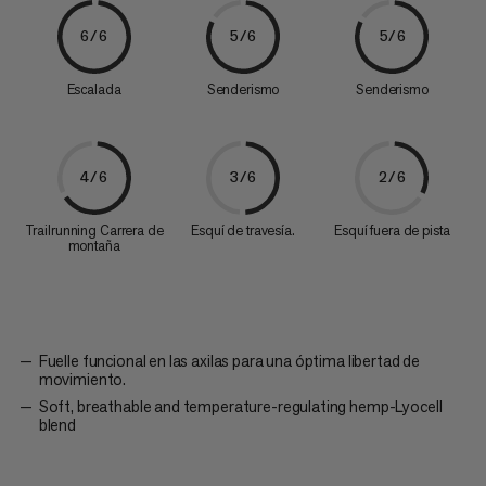
6/6
5/6
5/6
Escalada
Senderismo
Senderismo
4/6
3/6
2/6
Trailrunning Carrera de
Esquí de travesía.
Esquí fuera de pista
montaña
Fuelle funcional en las axilas para una óptima libertad de
movimiento.
Soft, breathable and temperature-regulating hemp-Lyocell
blend