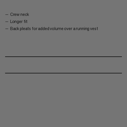
Crew neck
Longer fit
Back pleats for added volume over a running vest