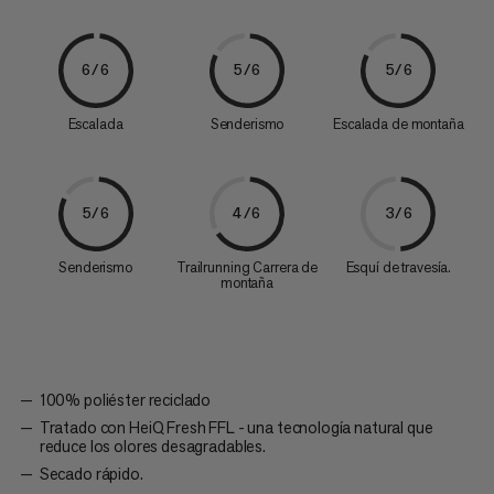
6/6
5/6
5/6
Escalada
Senderismo
Escalada de montaña
5/6
4/6
3/6
Senderismo
Trailrunning Carrera de
Esquí de travesía.
montaña
100% poliéster reciclado
Tratado con HeiQ Fresh FFL - una tecnología natural que
reduce los olores desagradables.
Secado rápido.