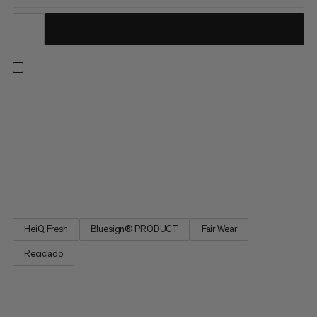
Cuando quieres aumentar la intensidad, esta primera capa
técnica te respalda. El poliéster reciclado al 100% que absorbe
la humedad y se seca rápidamente te hace sentir fresco y
ligero todo el día, sin importar lo sudado que estés. Y el
tratamiento HeiQ Fresh de origen biológico de larga duración
reduce los olores. Para los días exigentes en las montañas, el
Ducan FL Longsleeve ofrece un rendimiento fiable.
HeiQ Fresh
Bluesign® PRODUCT
Fair Wear
Reciclado