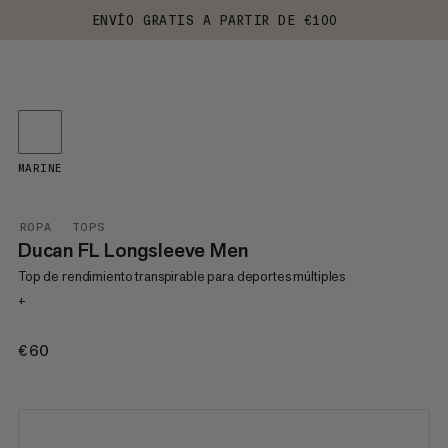
ENVÍO GRATIS A PARTIR DE €100
MARINE
ROPA
TOPS
Ducan FL Longsleeve Men
Top de rendimiento transpirable para deportes múltiples
+
€60
€60