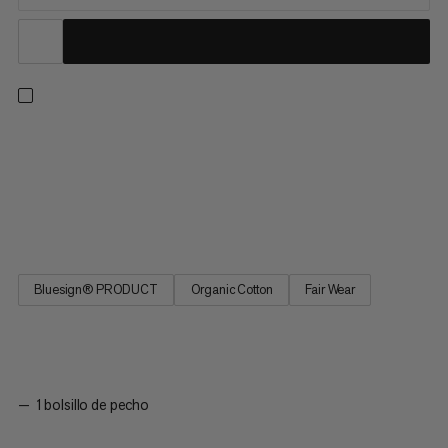
Una camisa ligera pero resistente a cuadros para aventuras al
aire libre. Gracias a una mezcla de fibras de cáñamo y algodón
de origen responsable, esta camisa ofrece comodidad al
contacto con la piel y un diseño transpirable. Eso significa que
puedes hacer senderismo en pleno verano sin preocuparte...
Bluesign® PRODUCT
Organic Cotton
Fair Wear
1 bolsillo de pecho