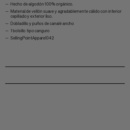
Hecho de algodón 100% orgánico.
Material de vellón suave y agradablemente cálido con interior
cepillado y exterior liso.
Dobladillo y puños de canalé ancho
1 bolsillo tipo canguro
SellingPointApparel042