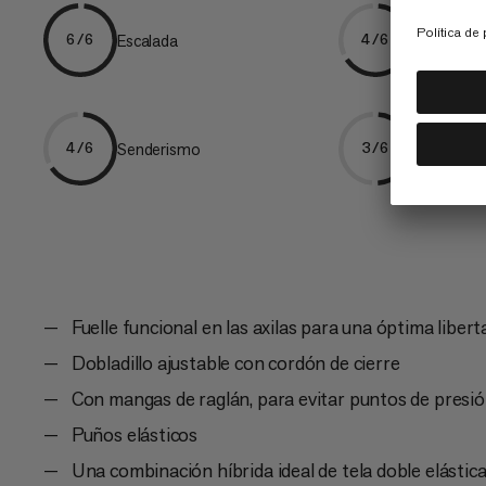
Escalada
Senderis
6/6
4/6
Senderismo
Cada día
4/6
3/6
Fuelle funcional en las axilas para una óptima liber
Dobladillo ajustable con cordón de cierre
Con mangas de raglán, para evitar puntos de presi
Puños elásticos
Una combinación híbrida ideal de tela doble elástic