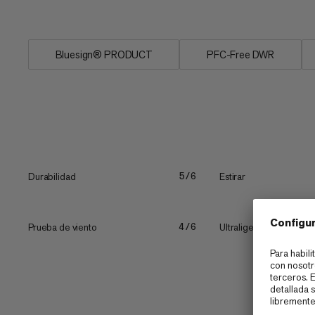
tejido técnico brinda...
Bluesign® PRODUCT
PFC-Free DWR
Durabilidad
Estirar
5/6
Prueba de viento
Ultraligero
4/6