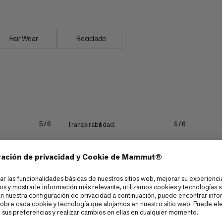
Fair Wear
Reciclado
Transpirabilidad.
5/6
4/6
Secado rápido.
4/6
4/6