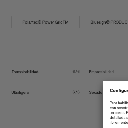
base cálida...
Polartec® Power GridTM
Bluesign® PRODUC
Transpirabilidad.
Empacabilidad
6/6
Ultraligero
Secado rápido.
6/6