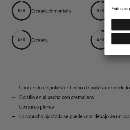
Escalada de montaña
Esquí de tr
6/6
6/6
Escalada
Senderis
5/6
5/6
Contenido de poliéster hecho de poliéster reciclado
Bolsillo en el pecho con cremallera
Costuras planas
La capucha ajustada se puede usar debajo de un cas