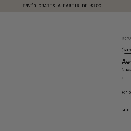
ENVÍO GRATIS A PARTIR DE €100
ROP
NE
Ae
Nues
+
€1
BLAC