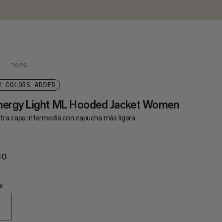
A
TOPS
W COLORS ADDED
nergy Light ML Hooded Jacket Women
tra capa intermedia con capucha más ligera
30
€130
K