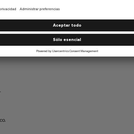
avesía.
Alpinismo de Velocidad
6/6
mo
Senderismo
5/6
.
co.