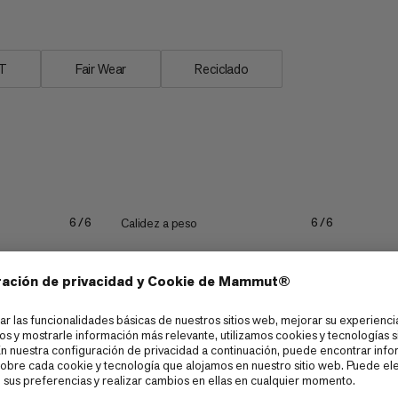
T
Fair Wear
Reciclado
Calidez a peso
6/6
6/6
Estirar
6/6
5/6