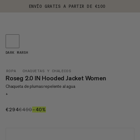
ENVÍO GRATIS A PARTIR DE €100
DARK MARSH
ROPA
CHAQUETAS Y CHALECOS
Roseg 2.0 IN Hooded Jacket Women
Chaqueta de plumas repelente al agua
+
€294
€294
€490
€490
–40%
40%