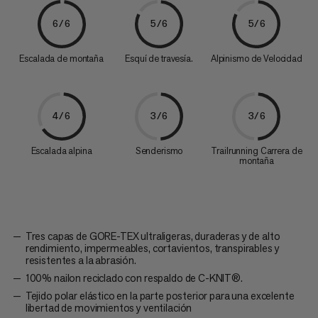
6/6
5/6
5/6
Escalada de montaña
Esquí de travesía.
Alpinismo de Velocidad
4/6
3/6
3/6
Escalada alpina
Senderismo
Trailrunning Carrera de
montaña
Tres capas de GORE-TEX ultraligeras, duraderas y de alto
rendimiento, impermeables, cortavientos, transpirables y
resistentes a la abrasión.
100% nailon reciclado con respaldo de C-KNIT®.
Tejido polar elástico en la parte posterior para una excelente
libertad de movimientos y ventilación