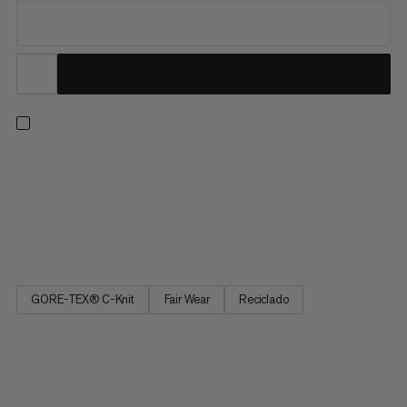
Nuestra chaqueta impermeable más ligera de la línea Eiger
Nordwand. El diseño minimalista de esta chaqueta prioriza la
capacidad de empaque y la transpirabilidad. El tejido ligero de
3 capas de GORE-TEX ofrece protección climática de grado
expedición y resistencia a la abrasión, mientras que un...
GORE-TEX® C-Knit
Fair Wear
Reciclado