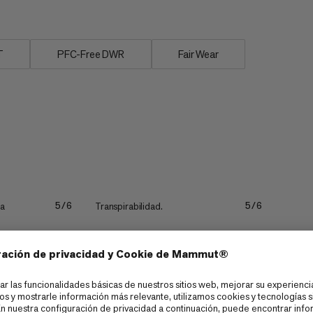
T
PFC-Free DWR
Fair Wear
ua
Transpirabilidad.
5/6
5/6
Ultraligero
4/6
4/6