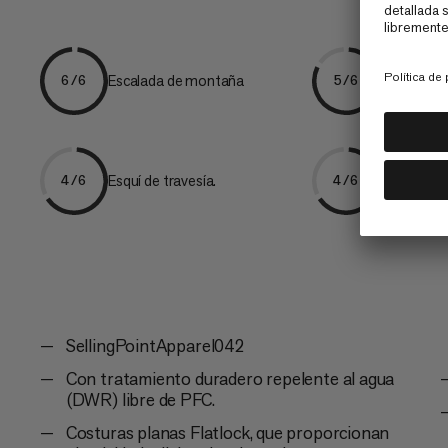
Escalada de montaña
Escalada
6/6
5/6
Esquí de travesía.
Senderis
4/6
4/6
SellingPointApparel042
Con tratamiento duradero repelente al agua
(DWR) libre de PFC.
Costuras planas Flatlock, que proporcionan