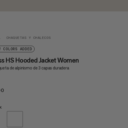
A
CHAQUETAS Y CHALECOS
W COLORS ADDED
iss HS Hooded Jacket Women
ueta de alpinismo de 3 capas duradera
00
€400
K