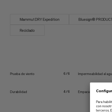
adicional. Dos bolsillos en...
Mammut DRY Expedition
Bluesign® PRODUC
Reciclado
Prueba de viento
Impermeabilidad al ag
6/6
Durabilidad
Empacabilidad
4/6