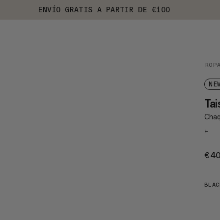
ENVÍO GRATIS A PARTIR DE €100
ROP
NE
Ta
Chaq
+
€4
BLAC