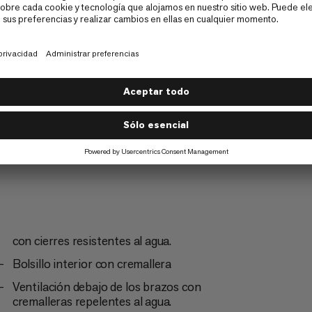
Senderismo
4/6
mo
Esquí fuera de pista
3/6
con cierres resistentes al agua.
Bolsillo interior con cremallera
Ventilación debajo de los brazos con
cremalleras repelentes al agua.