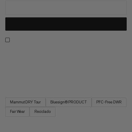
Donde sea que te lleve el sendero, ve con confianza con el Alto
Light HS ligero e impermeable. Presumiendo una protección
inquebrantable contra los elementos en un diseño minimalista,
el Alto Light es una de nuestras capas exteriores de
senderismo más ligeras. El laminado Mammut DRY Tour de 2.5...
Mammut DRY Tour
Bluesign® PRODUCT
PFC-Free DWR
Fair Wear
Reciclado