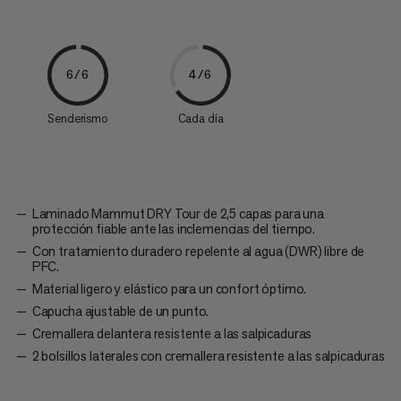
6/6
4/6
Senderismo
Cada día
Laminado Mammut DRY Tour de 2,5 capas para una
protección fiable ante las inclemencias del tiempo.
Con tratamiento duradero repelente al agua (DWR) libre de
PFC.
Material ligero y elástico para un confort óptimo.
Capucha ajustable de un punto.
Cremallera delantera resistente a las salpicaduras
2 bolsillos laterales con cremallera resistente a las salpicaduras