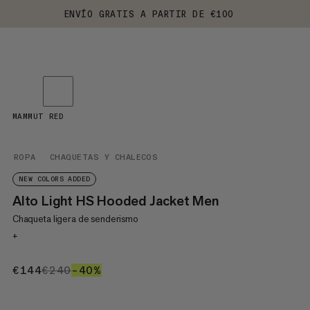
ENVÍO GRATIS A PARTIR DE €100
MAMMUT RED
ROPA
CHAQUETAS Y CHALECOS
NEW COLORS ADDED
Alto Light HS Hooded Jacket Men
Chaqueta ligera de senderismo
+
€144
€144
€240
€240
–40%
40%