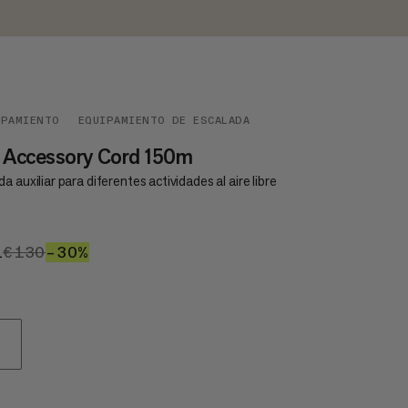
IPAMIENTO
EQUIPAMIENTO DE ESCALADA
 Accessory Cord 150m
a auxiliar para diferentes actividades al aire libre
1
€91
€130
€130
–30%
30%