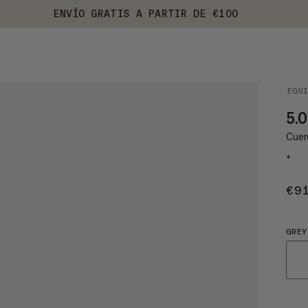
ENVÍO GRATIS A PARTIR DE €100
EQU
5.0
Cuerd
+
€9
GREY