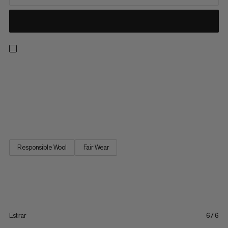
En esos días fríos al aire libre es importante llevar una capa
base transpirable que te mantenga abrigado y equilibre la
temperatura. Por eso hemos desarrollado la línea Trift que
presenta una mezcla de lana Merino/poliámida. El contenido
de lana aísla e inhibe los olores, las fibras sintéticas...
Responsible Wool
Fair Wear
Estirar
6/6