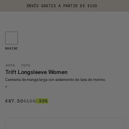
ENVÍO GRATIS A PARTIR DE €100
MARINE
ROPA
TOPS
Trift Longsleeve Women
Camiseta de manga larga con aislamiento de lana de merino.
+
€87.50
€87.50
€125
€125
–30%
30%