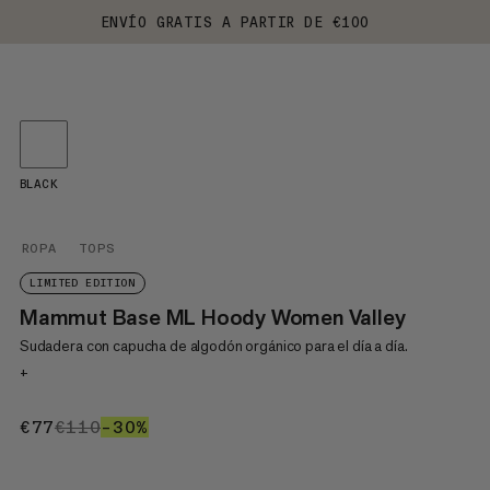
ENVÍO GRATIS A PARTIR DE €100
BLACK
ROPA
TOPS
LIMITED EDITION
Mammut Base ML Hoody Women Valley
Sudadera con capucha de algodón orgánico para el día a día.
+
€77
€77
€110
€110
–30%
30%