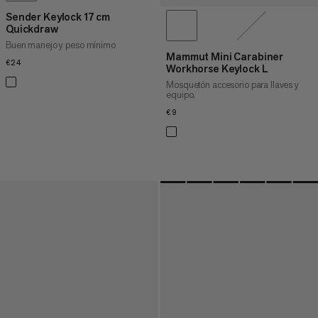
Sender Keylock 17 cm
Quickdraw
Buen manejo y peso mínimo
Mammut Mini Carabiner
€24
€24
Workhorse Keylock L
Mosquetón accesorio para llaves y
equipo.
€9
€9