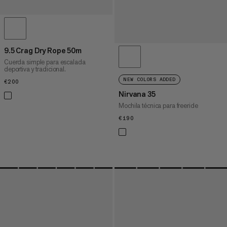
9.5 Crag Dry Rope 50m
Cuerda simple para escalada
deportiva y tradicional.
NEW COLORS ADDED
€200
€200
Nirvana 35
Mochila técnica para freeride
€190
€190