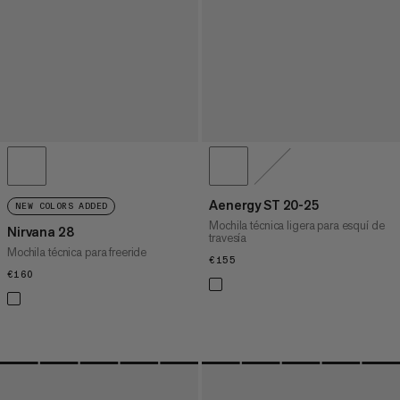
Aenergy ST 20-25
NEW COLORS ADDED
Mochila técnica ligera para esquí de
Nirvana 28
travesía
Mochila técnica para freeride
€155
€155
€160
€160