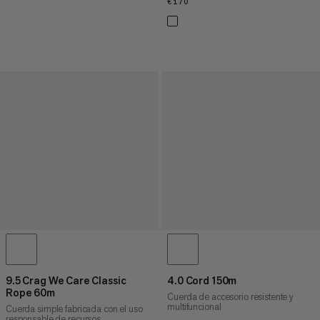
€170
€170
9.5 Crag We Care Classic
4.0 Cord 150m
Rope 60m
Cuerda de accesorio resistente y
multifuncional
Cuerda simple fabricada con el uso
responsable de recursos.