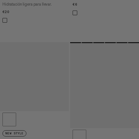
Hidratación ligera para llevar.
€6
€6
€20
€20
NEW STYLE