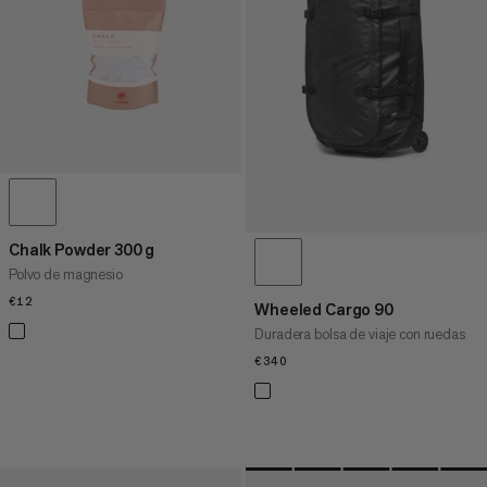
PRECIO ALTO A BAJO
¿QUÉ HAY DE NUEVO
CLASIFICACIÓN
Chalk Powder 300 g
Polvo de magnesio
€12
€12
Wheeled Cargo 90
Duradera bolsa de viaje con ruedas
€340
€340