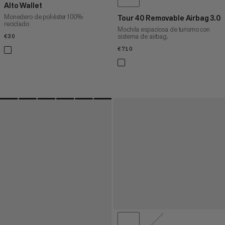
Alto Wallet
Monedero de poliéster 100%
Tour 40 Removable Airbag 3.0
reciclado
Mochila espaciosa de turismo con
sistema de airbag.
€30
€30
€710
€710