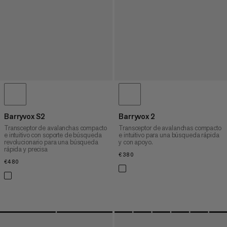
Barryvox S2
Barryvox 2
Transceptor de avalanchas compacto
Transceptor de avalanchas compacto
e intuitivo con soporte de búsqueda
e intuitivo para una búsqueda rápida
revolucionario para una búsqueda
y con apoyo.
rápida y precisa
€380
€380
€480
€480