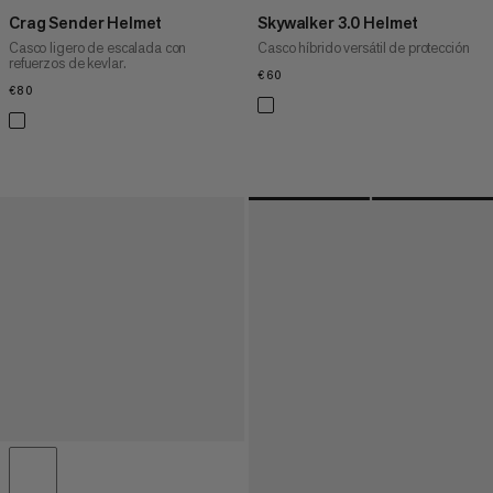
Crag Sender Helmet
Skywalker 3.0 Helmet
Casco ligero de escalada con
Casco híbrido versátil de protección
refuerzos de kevlar.
€60
€60
€80
€80