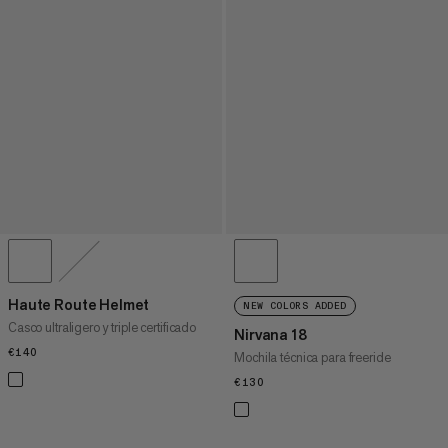
Haute Route Helmet
NEW COLORS ADDED
Casco ultraligero y triple certificado
Nirvana 18
€140
€140
Mochila técnica para freeride
€130
€130