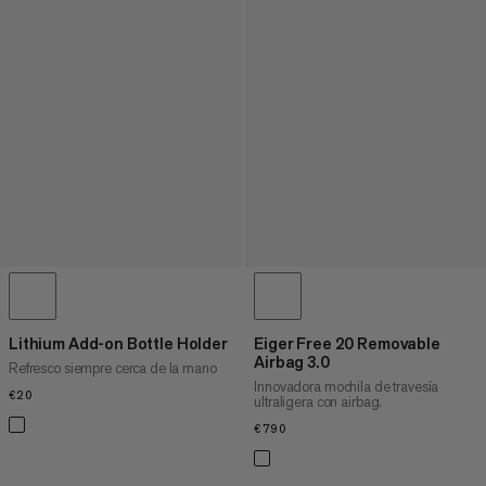
Lithium Add-on Bottle Holder
Eiger Free 20 Removable
Airbag 3.0
Refresco siempre cerca de la mano
Innovadora mochila de travesía
€20
€20
ultraligera con airbag.
€790
€790