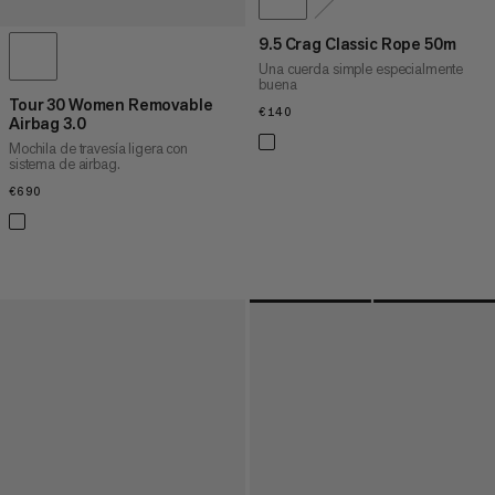
9.5 Crag Classic Rope 50m
Una cuerda simple especialmente
buena
Tour 30 Women Removable
€140
€140
Airbag 3.0
Mochila de travesía ligera con
sistema de airbag.
€690
€690