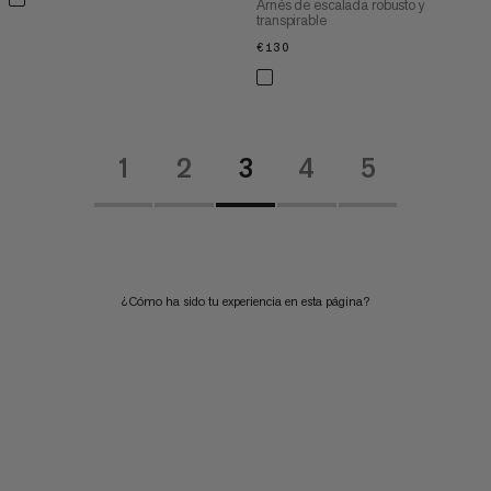
Arnés de escalada robusto y
transpirable
€130
€130
1
2
3
4
5
¿Cómo ha sido tu experiencia en esta página?