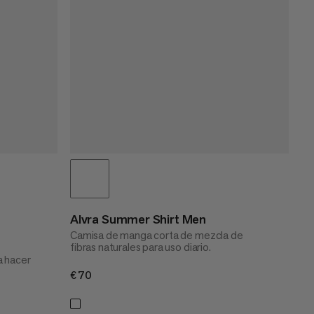
Alvra Summer Shirt Men
Camisa de manga corta de mezcla de
fibras naturales para uso diario.
a hacer
€70
€70