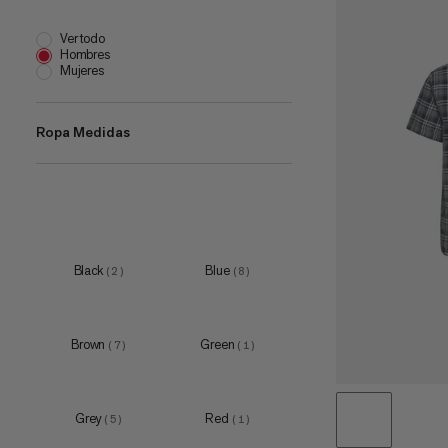
Ver todo
Hombres
Mujeres
Ropa Medidas
XS
(
1
)
S
(
1
)
M
(
1
)
Black
Blue
(
2
)
(
8
)
L
(
1
)
XL
(
1
)
Brown
Green
(
7
)
(
1
)
XXL
(
1
)
Grey
Red
(
5
)
(
1
)
XS
(
1
)