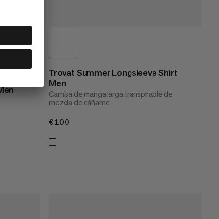
Trovat Summer Longsleeve Shirt
Men
 Men
Camisa de manga larga transpirable de
mezcla de cáñamo
€100
€100