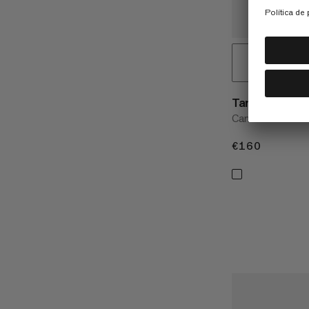
Tamaro Overs
Camisa de franel
€160
€160