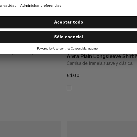
hirt Men
NEW STYLE
a de algodón orgánico
Alvra Plain Longsleeve Shirt
Camisa de franela suave y clásica.
€100
€100