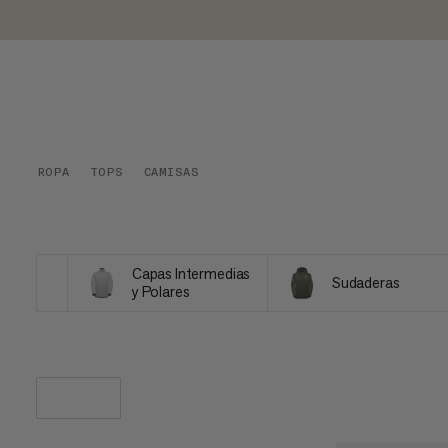
ROPA
TOPS
CAMISAS
Capas Intermedias
Sudaderas
y Polares