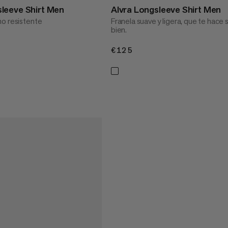
leeve Shirt Men
Alvra Longsleeve Shirt Men
o resistente
Franela suave y ligera, que te hace 
bien.
€125
€125