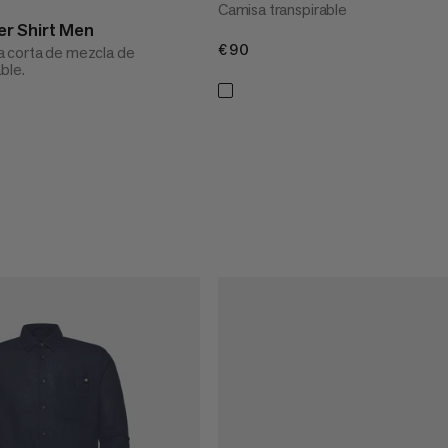
Camisa transpirable
r Shirt Men
€90
€90
 corta de mezcla de
ble.