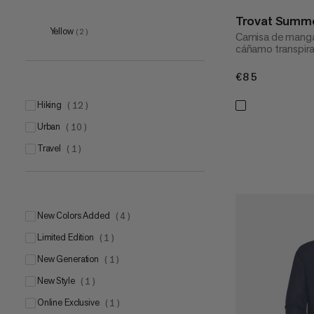
S
Trovat Summe
(
13
)
Yellow
(
2
)
Camisa de manga
M
(
13
)
cáñamo transpira
L
(
12
)
€85
€85
XL
(
12
)
XXL
hiking
(
12
(
12
)
)
3XL
urban
(
3
(
)
10
)
travel
(
1
)
New Colors Added
(
4
)
Limited Edition
(
1
)
New Generation
(
1
)
New Style
(
1
)
Online Exclusive
(
1
)