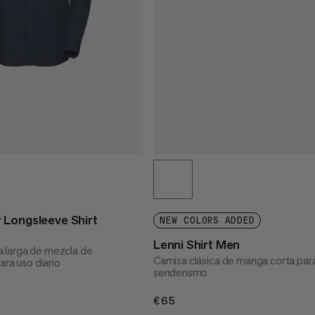
 Longsleeve Shirt
NEW COLORS ADDED
Lenni Shirt Men
 larga de mezcla de
Camisa clásica de manga corta par
ara uso diario
senderismo
€65
€65