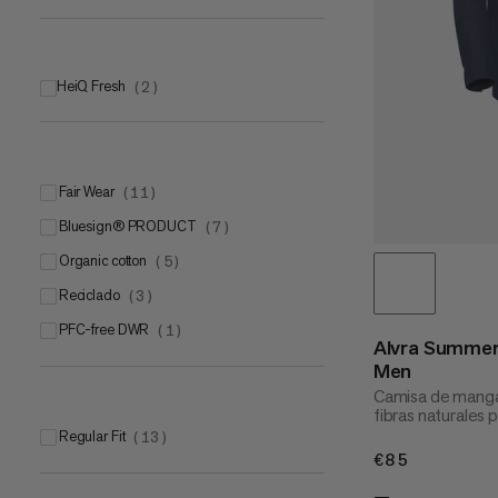
HeiQ Fresh
(
2
)
Fair Wear
(
11
)
bluesign® PRODUCT
(
7
)
Organic cotton
(
5
)
Reciclado
(
3
)
PFC-free DWR
(
1
)
Alvra Summer
Men
Camisa de manga
fibras naturales p
Regular Fit
(
13
)
€85
€85