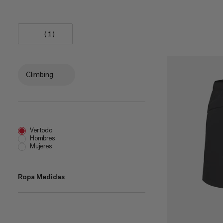
(1)
Climbing
Ver todo
Hombres
Mujeres
Ropa Medidas
UK 6
(
1
)