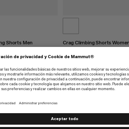
ing Shorts Men
Crag Climbing Shorts Wome
s de escalada ligeros y
Shorts de escalada versátiles y cas
€80
€80
1