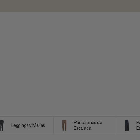
Pantalones de
P
Leggings y Mallas
Escalada
E
S