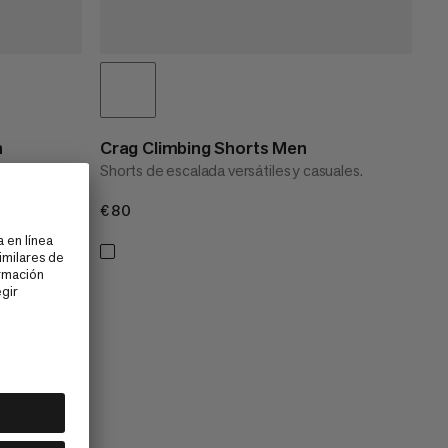
n
Crag Climbing Shorts Men
uales.
Shorts de escalada versátiles y casuales.
€80
€80