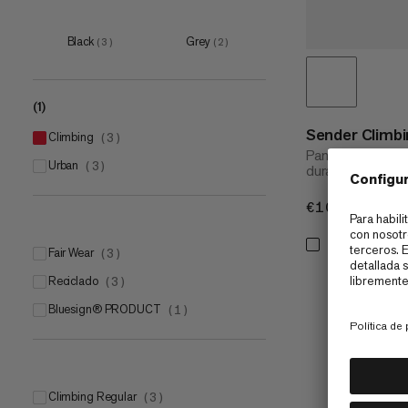
UK 14
(
1
)
UK 16
(
1
)
Black
Grey
(
3
)
(
2
)
UK 18
(
1
)
UK 20
(
1
)
(1)
Sender Climb
climbing
(
3
)
Pantalones corto
urban
(
3
)
duraderos
€100
€100
Fair Wear
(
3
)
Reciclado
(
3
)
bluesign® PRODUCT
(
1
)
Climbing Regular
(
3
)