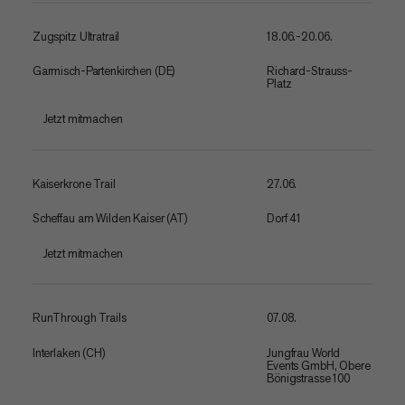
Zugspitz Ultratrail
18.06.-20.06.
Garmisch-Partenkirchen (DE)
Richard-Strauss-
Platz
Jetzt mitmachen
Kaiserkrone Trail
27.06.
Scheffau am Wilden Kaiser (AT)
Dorf 41
Jetzt mitmachen
RunThrough Trails
07.08.
Interlaken (CH)
Jungfrau World
Events GmbH, Obere
Bönigstrasse 100