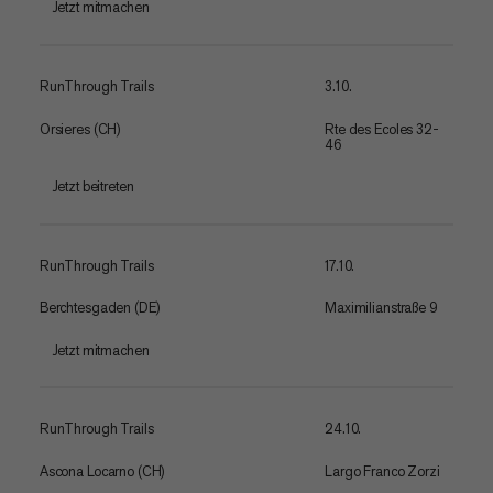
Jetzt mitmachen
RunThrough Trails
3.10.
Orsieres (CH)
Rte des Ecoles 32-
46
Jetzt beitreten
RunThrough Trails
17.10.
Berchtesgaden (DE)
Maximilianstraße 9
Jetzt mitmachen
RunThrough Trails
24.10.
Ascona Locarno (CH)
Largo Franco Zorzi