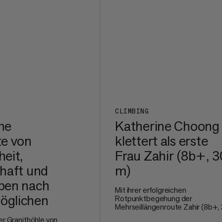
CLIMBING
ine
Katherine Choong
te von
klettert als erste
eit,
Frau Zahir (8b+, 
haft und
m)
ben nach
Mit ihrer erfolgreichen
glichen
Rotpunktbegehung der
Mehrseillängenroute Zahir (8b+,
m) an einem Tag schreibt Mamm
er Granithöhle von