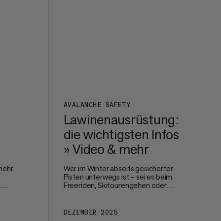
und Passform.
auf
h
AVALANCHE SAFETY
Lawinenausrüstung:
die wichtigsten Infos
» Video & mehr
mehr
Wer im Winter abseits gesicherter
Pisten unterwegs ist – sei es beim
um
Freeriden, Skitourengehen oder
us
Splitboarden – trägt besondere
Verantwortung für sich selbst und für
, ob
die Gruppe. Lawinensicherheit
DEZEMBER 2025
beginnt bereits lange vor der