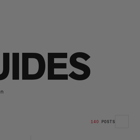
UIDES
en
140
POSTS