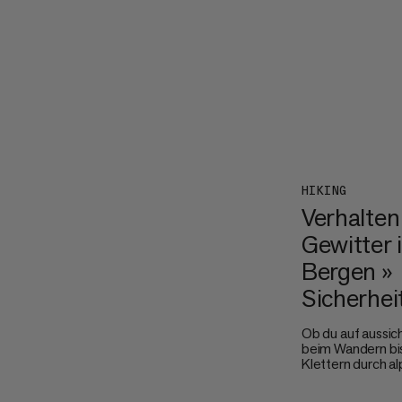
besten fürs Wand
kannst.
HIKING
Verhalten
Gewitter 
Bergen »
Sicherhei
Ob du auf aussic
beim Wandern bis
Klettern durch a
bewegst – ein Ge
Bergen birgt Gef