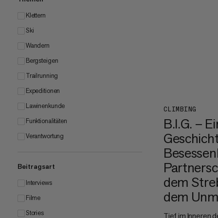
Klettern
Ski
Wandern
Bergsteigen
Trailrunning
Expeditionen
Lawinenkunde
CLIMBING
B.I.G. – E
Funktionalitäten
Geschich
Verantwortung
Besessenh
Partnersc
Beitragsart
dem Stre
Interviews
dem Unmö
Filme
Stories
Tief im Inneren d