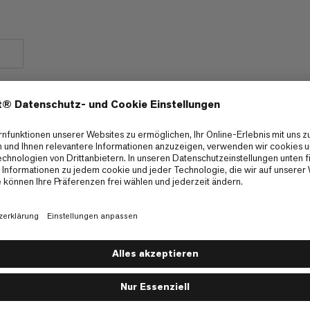
g
Radfahren
5/6