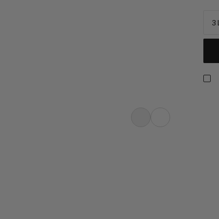
3 
Familie der Lithium-Rucksäcke. Das
 Nylon, Innenmaterial aus
, und die vier Reissverschlussfächer
one, Geldbeutel und Sonnencreme.