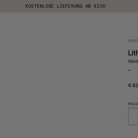
KOSTENLOSE LIEFERUNG AB €100
EQU
Lit
Weic
+
€4
HOLU