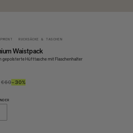
IPMENT
RUCKSÄCKE & TASCHEN
hium Waistpack
h gepolsterte Hüfttasche mit Flaschenhalter
2
€42
€60
€60
–30%
30%
NDER