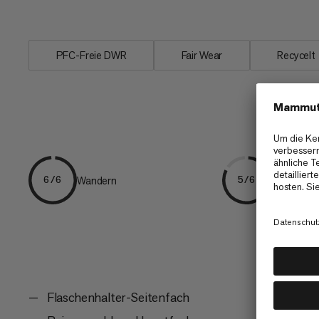
Weitere praktische...
PFC-Freie DWR
Fair Wear
Recycelt
Wandern
Fast Hikin
6/6
5/6
Flaschenhalter-Seitenfach