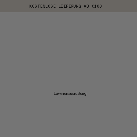
KOSTENLOSE LIEFERUNG AB €100
Lawinenausrüstung