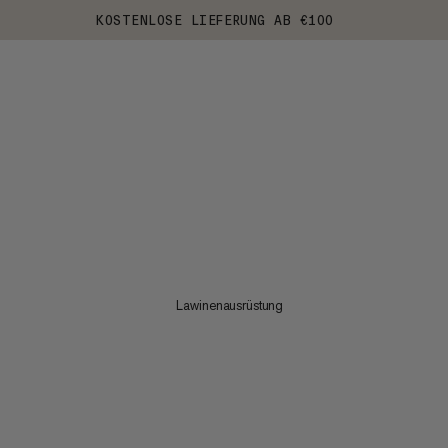
KOSTENLOSE LIEFERUNG AB €100
Lawinenausrüstung