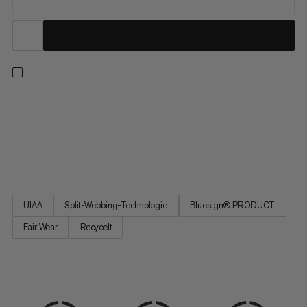
Ein Allrounder zum Klettern in der Halle oder im Freien, am Fels
oder auf Eis, fürs Sportklettern oder Mehrseillängen. Mit den
vier grossen, starren Materialschlaufen sowie einer kleinen,
weicheren Schlaufe hast du selbst bei langen Trad-Routen
immer alles mit dabei. Wenn du mal musst, kannst du den...
UIAA
Split-Webbing-Technologie
Bluesign® PRODUCT
Fair Wear
Recycelt