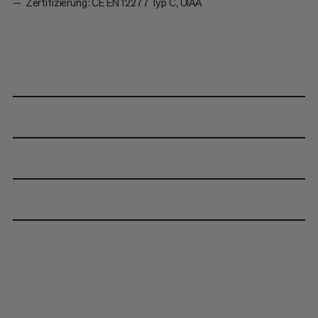
Zertifizierung: CE EN 12277 Typ C, UIAA