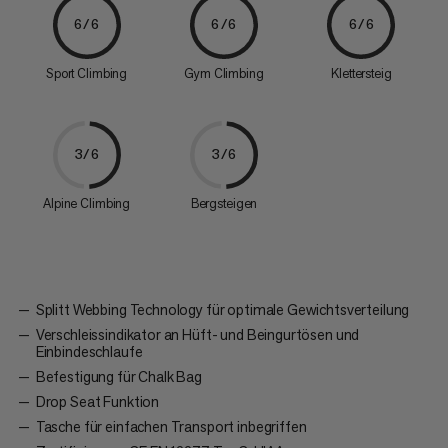
6/6
6/6
6/6
Sport Climbing
Gym Climbing
Klettersteig
3/6
3/6
Alpine Climbing
Bergsteigen
Splitt Webbing Technology für optimale Gewichtsverteilung
Verschleissindikator an Hüft- und Beingurt­ösen und
Einbindeschlaufe
Befestigung für Chalk Bag
Drop Seat Funktion
Tasche für einfachen Transport inbegriffen