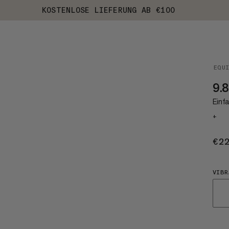
KOSTENLOSE LIEFERUNG AB €100
EQU
9.8
Einfa
+
€2
VIBR