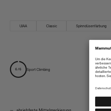
Mitte und gewährleistet eine dauerhaf
Mittelmarkierung.
UIAA
Classic
Spinndüsenfärbung
Sport Climbing
6/6
abriebfeste Mittelmarkierung