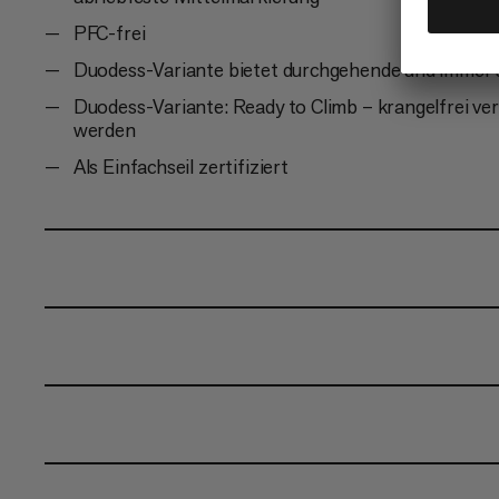
PFC-frei
Duodess-Variante bietet durchgehende und immer 
Duodess-Variante: Ready to Climb – krangelfrei ve
werden
Als Einfachseil zertifiziert