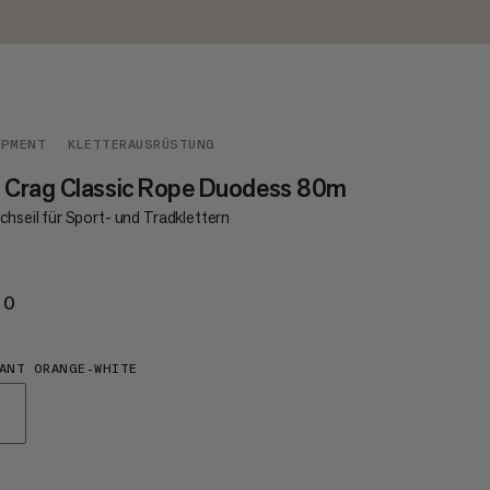
IPMENT
KLETTERAUSRÜSTUNG
 Crag Classic Rope Duodess 80m
chseil für Sport- und Tradklettern
20
€220
ANT ORANGE-WHITE