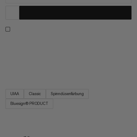
Der Klassiker unter den Hallenseilen: das 9.5 Gym Classic Rope.
Erstklassiger Allrounder mit einer perfekten Kombination aus
kleinem Durchmesser, geringem Gewicht und hoher
Performance. Das Seil basiert auf den bewährten
Eigenschaften des Mammut Bestseller Seils Infinity. All time
favorite!
UIAA
Classic
Spinndüsenfärbung
Bluesign® PRODUCT