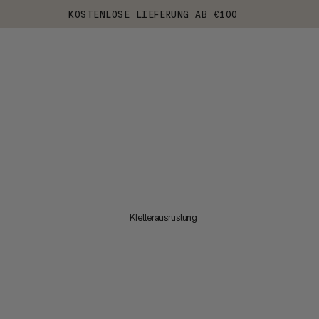
KOSTENLOSE LIEFERUNG AB €100
Kletterausrüstung