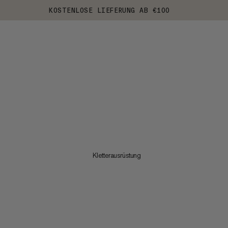
KOSTENLOSE LIEFERUNG AB €100
Kletterausrüstung