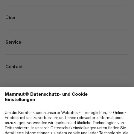
Über
Service
Contact
—