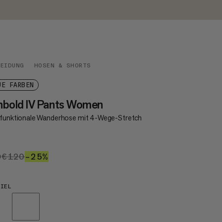
LEIDUNG
HOSEN & SHORTS
UE FARBEN
nbold IV Pants Women
ifunktionale Wanderhose mit 4-Wege-Stretch
0
€90
€120
€120
–25%
25%
IEL