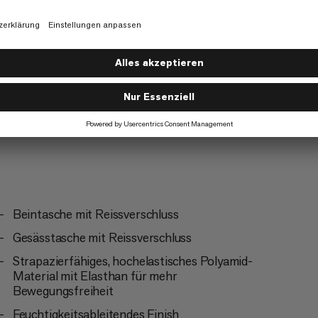
Klettern
3/6
Beintasche mit Reissverschluss
Gesässtasche mit Reissverschluss
Strapazierfähiges, hochelastisches Polyamid-
Material mit Elasthan für mehr
Bewegungsfreiheit
Feuchtigkeitsableitendes Finish