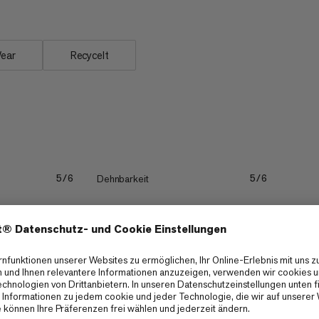
Wear
Recycelt
Dehnbarkeit
5/6
5/6
Abriebfestigkeit
5/6
4/6