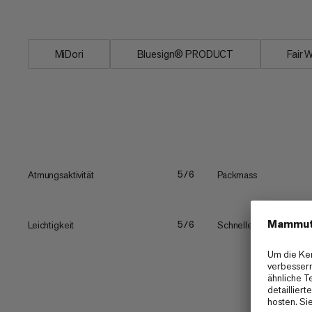
Reissverschlusstaschen nichts...
MiDori
Bluesign® PRODUCT
Fair 
Atmungsaktivität
Packmass
5/6
Leichtigkeit
Schnelles Trocknen
5/6