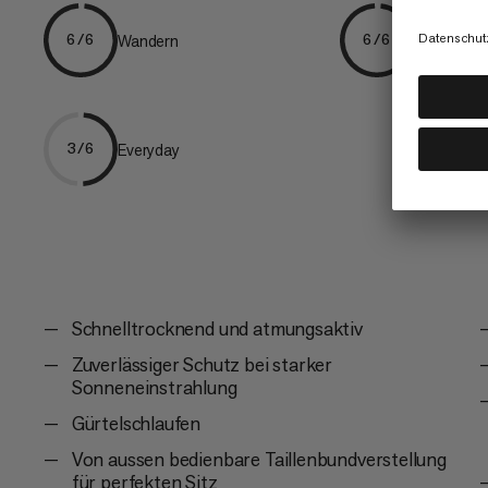
Wandern
Trekking
6/6
6/6
Everyday
3/6
Schnelltrocknend und atmungsaktiv
Zuverlässiger Schutz bei starker
Sonneneinstrahlung
Gürtelschlaufen
Von aussen bedienbare Taillenbundverstellung
für perfekten Sitz