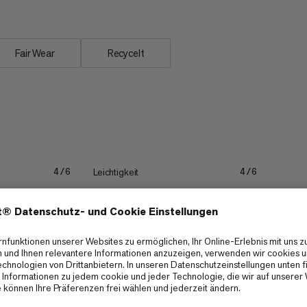
Fair Wear
Recycelt
Leichtigkeit
4/6
4/6
Packmass
3/6
3/6