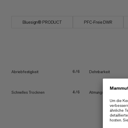
jedoch an den essenziellen...
Bluesign® PRODUCT
PFC-Freie DWR
Abriebfestigkeit
Dehnbarkeit
6/6
Schnelles Trocknen
Atmungsaktivität
4/6