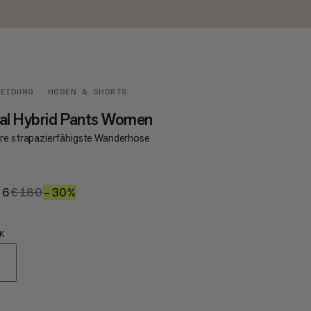
LEIDUNG
HOSEN & SHORTS
al Hybrid Pants Women
re strapazierfähigste Wanderhose
26
€126
€180
€180
–30%
30%
K