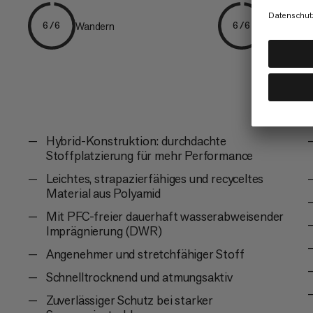
Wandern
Trekking
6/6
6/6
Hybrid-Konstruktion: durchdachte
Stoffplatzierung für mehr Performance
Leichtes, strapazierfähiges und recyceltes
Material aus Polyamid
Mit PFC-freier dauerhaft wasserabweisender
Imprägnierung (DWR)
Angenehmer und stretchfähiger Stoff
Schnelltrocknend und atmungsaktiv
Zuverlässiger Schutz bei starker