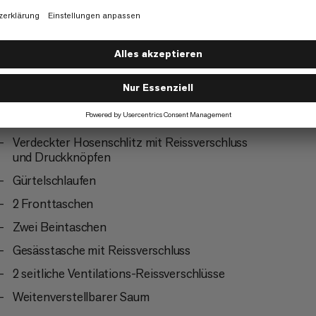
Bergsteigen
4/6
Verdeckter Hosenschlitz mit Reissverschluss
und Druckknöpfen
Gürtelschlaufen
2 Fronttaschen
Zwei Beintaschen
Gesässtasche mit Reissverschluss
2 seitliche Ventilations-Reissverschlüsse
Weitenverstellbarer Saum