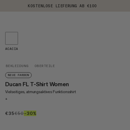
KOSTENLOSE LIEFERUNG AB €100
ACACIA
BEKLEIDUNG
OBERTEILE
NEUE FARBEN
Ducan FL T-Shirt Women
Vielseitiges, atmungsaktives Funktionsshirt
+
€35
€35
€50
€50
–30%
30%