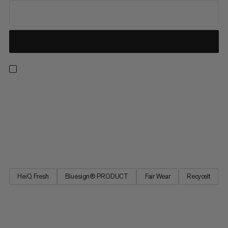
Wenn du die Intensität erhöhen willst, ist dieses Funktionsshirt
die richtige Wahl. Das feuchtigkeitsableitende,
schnelltrocknende Material aus 100 % recyceltem Polyester
sorgt von früh bis spät für angenehme Frische – egal, wie
schweisstreibend die Herausforderung auch ist. Dazu kommt
eine...
HeiQ Fresh
Bluesign® PRODUCT
Fair Wear
Recycelt