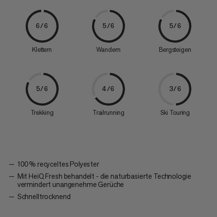
6/6
5/6
5/6
Klettern
Wandern
Bergsteigen
5/6
4/6
3/6
Trekking
Trailrunning
Ski Touring
100 % recyceltes Polyester
Mit HeiQ Fresh behandelt - die naturbasierte Technologie
vermindert unangenehme Gerüche
Schnelltrocknend