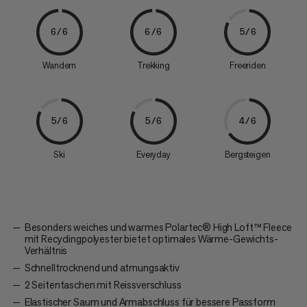
6/6
6/6
5/6
Wandern
Trekking
Freeriden
5/6
5/6
4/6
Ski
Everyday
Bergsteigen
Besonders weiches und warmes Polartec® High Loft™ Fleece
mit Recyclingpolyester bietet optimales Wärme-Gewichts-
Verhältnis
Schnelltrocknend und atmungsaktiv
2 Seitentaschen mit Reissverschluss
Elastischer Saum und Armabschluss für bessere Passform