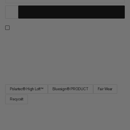
Wahre Klassiker: Unsere Innominata Midlayer vereinen eine
lockere Passform mit High-Performance-Materialien und
sorgen beim Wandern, Trekking und im Alltag für Wärme und
Komfort. Das Polartec® High Loft™ Fleecematerial speichert
deine Körperwarme effektiv mithilfe von Luftkammern und
überzeugt so...
Polartec® High Loft™
Bluesign® PRODUCT
Fair Wear
Recycelt