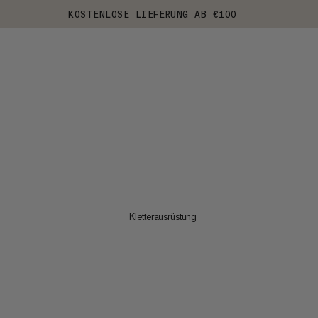
KOSTENLOSE LIEFERUNG AB €100
Kletterausrüstung