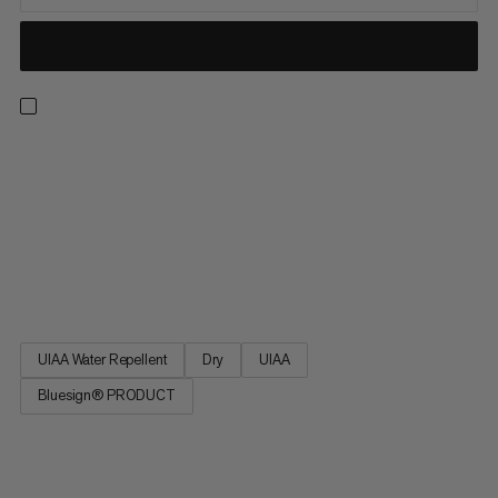
Mammut Dry Rope für Sportklettern und traditionelles
Klettern: Das 9.8 Crag Dry Rope ist ein vielseitiges Seil für den
Allround-Kletterer. Exzellentes Handling. Die beste Balance
zwischen Durchmesser und Gewicht. Hohe Langlebigkeit. Das
9.8 Crag Dry Rope ist ein Klassiker unter den Mammut
Einfachseilen, das auf dem Mammut Bestseller Seil Eternity Dry
basiert.
UIAA Water Repellent
Dry
UIAA
Bluesign® PRODUCT