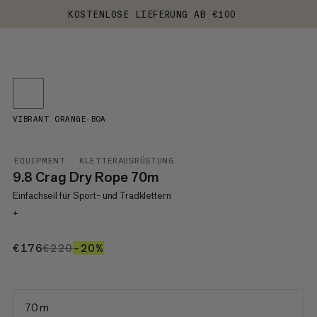
KOSTENLOSE LIEFERUNG AB €100
VIBRANT ORANGE-BOA
EQUIPMENT
KLETTERAUSRÜSTUNG
9.8 Crag Dry Rope 70m
Einfachseil für Sport- und Tradklettern
+
€176
€176
€220
€220
–20%
20%
70 m