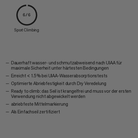
6/6
Sport Climbing
Dauerhaft wasser- und schmutzabweisend nach UIAA für
maximale Sicherheit unter härtesten Bedingungen
Erreicht < 1.5 % bei UIAA-Wasserabsorptionstests
Optimierte Abriebfestigkeit durch Dry Veredelung
Ready to climb: das Seil ist krangelfrei und muss vor der ersten
Verwendung nicht abgewickelt werden
abriebfeste Mittelmarkierung
Als Einfachseil zertifiziert