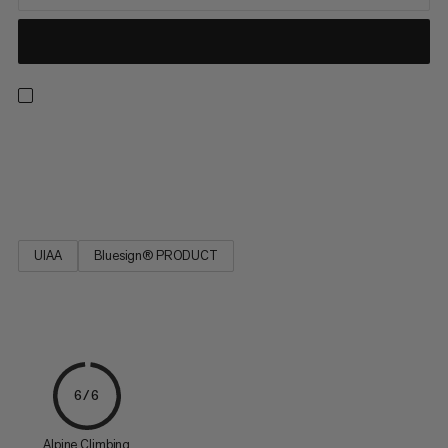
Hohe Reissfestigkeit bei geringster Dehnung, gute
Knotbarkeit, hohe Strapazierfähigkeit, bspw. für
Rettungstechniken (Prusik) oder Klemmkeilschlingen.
UIAA
Bluesign® PRODUCT
6/6
Alpine Climbing