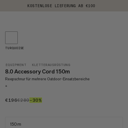
KOSTENLOSE LIEFERUNG AB €100
TURQUOISE
EQUIPMENT
KLETTERAUSRÜSTUNG
8.0 Accessory Cord 150m
Reepschnur für mehrere Outdoor-Einsatzbereiche
+
€196
€196
€280
€280
–30%
30%
150 m