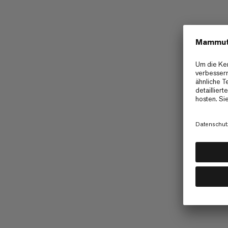
Mammut Collective
Barryvox App
Nutzergenerierte Inhalte auf Insta
Promotionen
Barrierefreiheit
Terms & Conditions of 2026 Golde
Terms & Conditions of 2026 Cirque