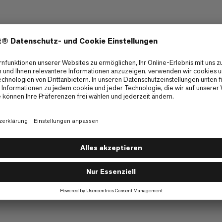
gram
n Giveaway
 Series Giveaway