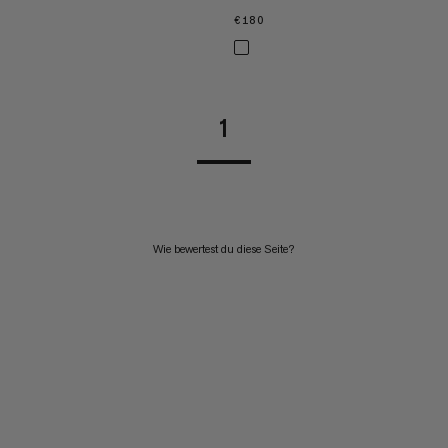
€180
€180
1
Wie bewertest du diese Seite?