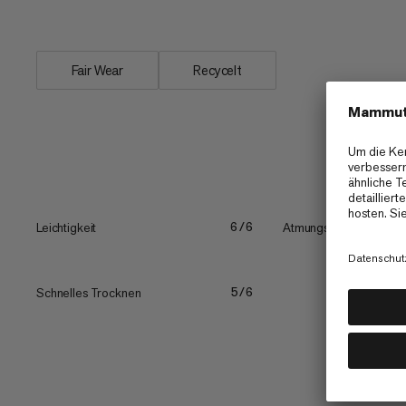
zuverlässiger, klein packbarer Schutz 
Fair Wear
Recycelt
Leichtigkeit
Atmungsaktivität
6/6
Schnelles Trocknen
5/6