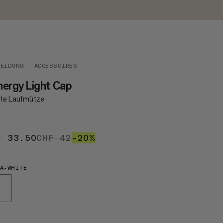
LEIDUNG
ACCESSOIRES
ergy Light Cap
hte Laufmütze
F 33.50
CHF 33.50
CHF 42
CHF 42
–20%
20%
A-WHITE