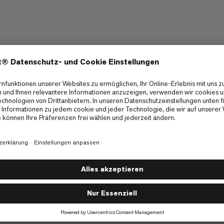
vor starker Sonneneinstrahlung.
Moisture absorption
5/6
5/6